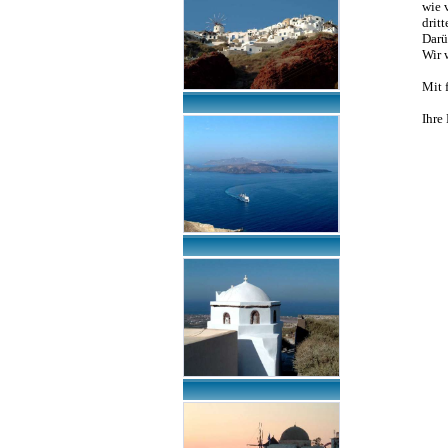
wie 
drit
Darü
Wir 
Mit 
Ihre