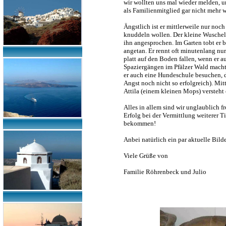
wir wollten uns mal wieder melden, und
als Familienmitglied gar nicht mehr
Ängstlich ist er mittlerweile nur noch
knuddeln wollen. Der kleine Wuschel 
ihn angesprochen. Im Garten tobt er 
angetan. Er rennt oft minutenlang nur
platt auf den Boden fallen, wenn er au
Spaziergängen im Pfälzer Wald macht e
er auch eine Hundeschule besuchen, d
Angst noch nicht so erfolgreich). Mi
Attila (einem kleinen Mops) versteht 
Alles in allem sind wir unglaublich f
Erfolg bei der Vermittlung weiterer T
bekommen!
Anbei natürlich ein par aktuelle Bilde
Viele Grüße von
Familie Röhrenbeck und Julio