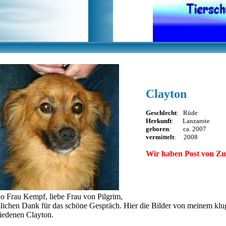
Clayton
Geschlecht
: Rüde
Herkunft
: Lanzarote
geboren
: ca. 2007
vermittelt
: 2008
Wir haben Post von Zu
lo Frau Kempf, liebe Frau von Pilgrim,
zlichen Dank für das schöne Gespräch. Hier die Bilder von meinem klu
riedenen Clayton.