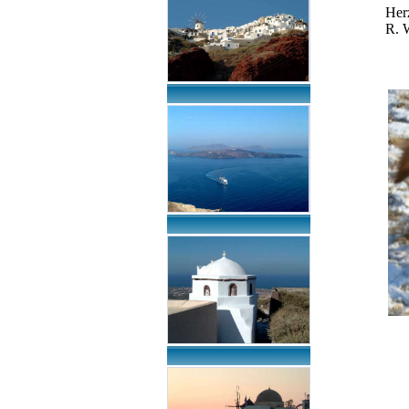
Her
R. 